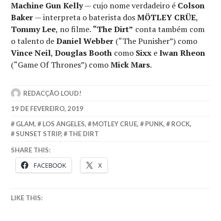
Machine Gun Kelly
— cujo nome verdadeiro é
Colson
Baker
— interpreta o baterista dos
MÖTLEY CRÜE
,
Tommy Lee
, no filme.
“The Dirt”
conta também com
o talento de
Daniel Webber
(“The Punisher”) como
Vince Neil
,
Douglas Booth
como
Sixx
e
Iwan Rheon
(“Game Of Thrones”) como
Mick Mars
.
REDACÇÃO LOUD!
19 DE FEVEREIRO, 2019
GLAM
,
LOS ANGELES
,
MOTLEY CRUE
,
PUNK
,
ROCK
,
SUNSET STRIP
,
THE DIRT
SHARE THIS:
FACEBOOK
X
LIKE THIS: