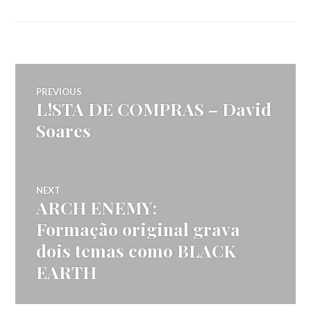
Navegação
PREVIOUS
L!STA DE COMPRAS – David
Previous
de
post:
Soares
artigos
NEXT
ARCH ENEMY:
Next
post:
Formação original grava
dois temas como BLACK
EARTH