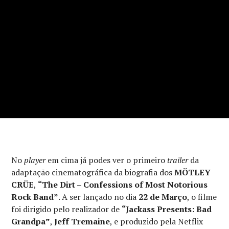
No
player
em cima já podes ver o primeiro
trailer
da
adaptação cinematográfica da biografia dos
MÖTLEY
CRÜE
,
“The Dirt – Confessions of Most Notorious
Rock Band”
. A ser lançado no dia
22 de Março
, o filme
foi dirigido pelo realizador de
“Jackass Presents: Bad
Grandpa”
,
Jeff Tremaine
, e produzido pela Netflix