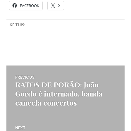
FACEBOOK
X
LIKE THIS:
Navegação
PREVIOUS
RATOS DE PORÃO: João
Previous
de
post:
Gordo é internado, banda
cancela concertos
artigos
NEXT