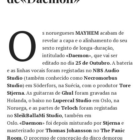
O
s noruegueses
MAYHEM
acabam de
revelar a capa e o alinhamento do seu
sexto registo de longa-duração,
intitulado
«Daemon
», que vai ser
editado no dia
25 de Outubro
. A bateria
e as linhas vocais foram registadas no
NBS Audio
Studio
(também conhecido como
Necromorbus
Studio
) em Söderfors, na Suécia, com o produtor
Tore
Stjerna
. As guitarras de
Ghul
foram gravadas na
Holanda, o baixo no
Lupercal Studio
em Oslo, na
Noruega, e as partes de
Teloch
foram registadas
no
SleikBallaMi Studio
, também em
Oslo.
«Daemon
» foi depois misturado por
Stjerna
e
masterizado por
Thomas Johansson
no
The Panic
Room
. O processo de concepção do disco demorou