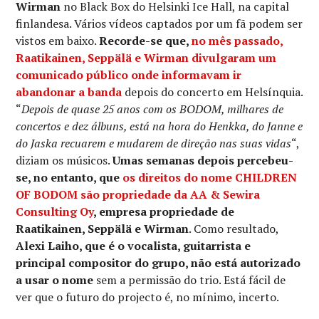
Wirman
no Black Box do Helsinki Ice Hall, na capital
finlandesa. Vários vídeos captados por um fã podem ser
vistos em baixo.
Recorde-se que,
no mês passado,
Raatikainen, Seppälä e Wirman divulgaram um
comunicado público onde informavam ir
abandonar a banda
depois do concerto em Helsínquia.
“
Depois de quase 25 anos com os BODOM, milhares de
concertos e dez álbuns, está na hora do Henkka, do Janne e
do Jaska recuarem e mudarem de direção nas suas vidas
“,
diziam os músicos.
Umas semanas depois percebeu-
se, no entanto, que
os direitos do nome CHILDREN
OF BODOM são propriedade da AA & Sewira
Consulting Oy
, empresa propriedade de
Raatikainen, Seppälä e Wirman
. Como resultado,
Alexi Laiho, que é o vocalista, guitarrista e
principal compositor do grupo, não está autorizado
a usar o nome
sem a permissão do trio. Está fácil de
ver que o futuro do projecto é, no mínimo, incerto.