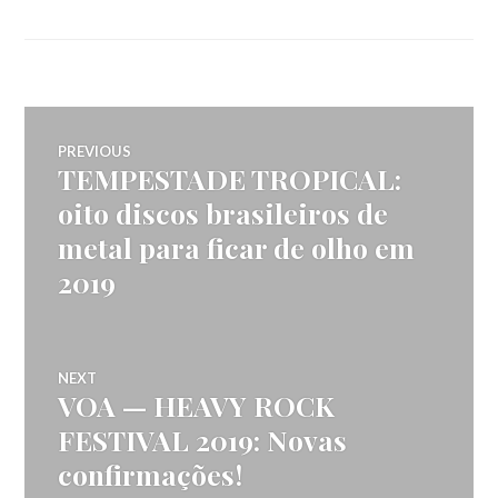
Navegação
PREVIOUS
TEMPESTADE TROPICAL:
Previous
de
post:
oito discos brasileiros de
metal para ficar de olho em
artigos
2019
NEXT
VOA — HEAVY ROCK
Next
post:
FESTIVAL 2019: Novas
confirmações!