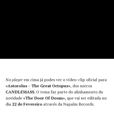
No
player
em cima já podes ver o vídeo-clip oficial para
«Astorolus – The Great Octopus»
, dos suecos
CANDLEMASS
. O tema faz parte do alinhamento da
novidade
«The Door Of Doom»
, que vai ser editada no
dia
22 de Fevereiro
através da Napalm Records.